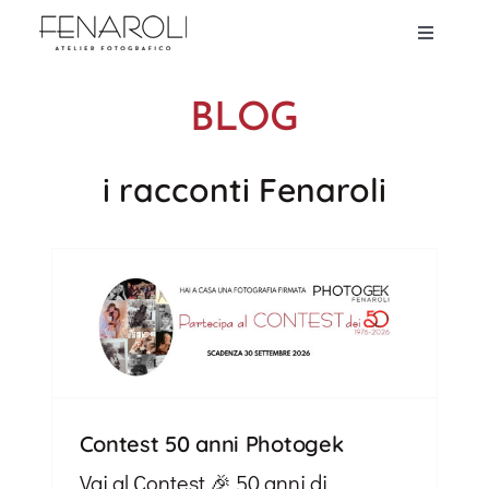
Salta
Toggle
al
Navigati
Esperienze
contenuto
BLOG
Galleria
i
racconti Fenaroli
Backstage e testimonianze
Noi
Blog
Contest 50 anni Photogek
Contatti
Vai al Contest 🎉 50 anni di