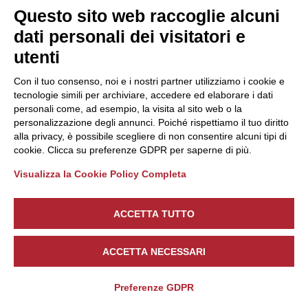
SEMBRA PIÙ FACILE, SE LA
Questo sito web raccoglie alcuni
AFFRONTI CON IRONIA.
dati personali dei visitatori e
Perché queste live? Perché sono
utenti
tantissimi gli aspetti che
Con il tuo consenso, noi e i nostri partner utilizziamo i cookie e
tecnologie simili per archiviare, accedere ed elaborare i dati
influiscono sul risultato di una
personali come, ad esempio, la visita al sito web o la
fotografia, soprattutto quella che
personalizzazione degli annunci. Poiché rispettiamo il tuo diritto
alla privacy, è possibile scegliere di non consentire alcuni tipi di
potrebbe essere la tua preferita.
cookie. Clicca su preferenze GDPR per saperne di più.
Spesso ...
Visualizza la Cookie Policy Completa
ACCETTA TUTTO
ACCETTA NECESSARI
FUORI TUTTI IN FAMIGLIA
Erika e Gabriele ci hanno scelto
Preferenze GDPR